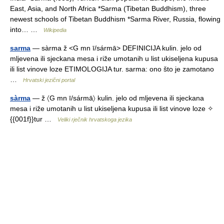
East, Asia, and North Africa *Sarma (Tibetan Buddhism), three
newest schools of Tibetan Buddhism *Sarma River, Russia, flowing
into… …
Wikipedia
sarma
— sàrma ž <G mn ī/sármā> DEFINICIJA kulin. jelo od
mljevena ili sjeckana mesa i riže umotanih u list ukiseljena kupusa
ili list vinove loze ETIMOLOGIJA tur. sarma: ono što je zamotano
…
Hrvatski jezični portal
sàrma
— ž 〈G mn ī/sármā〉 kulin. jelo od mljevena ili sjeckana
mesa i riže umotanih u list ukiseljena kupusa ili list vinove loze ✧
{{001f}}tur …
Veliki rječnik hrvatskoga jezika