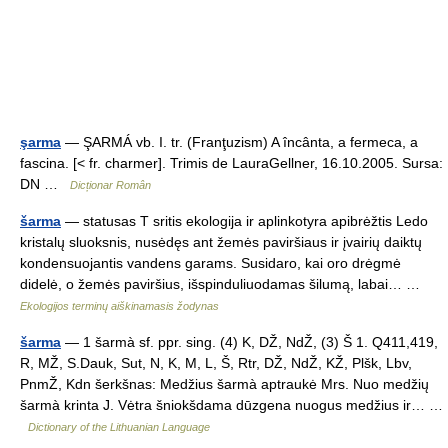
şarma
— ŞARMÁ vb. I. tr. (Franţuzism) A încânta, a fermeca, a
fascina. [< fr. charmer]. Trimis de LauraGellner, 16.10.2005. Sursa:
DN …
Dicționar Român
šarma
— statusas T sritis ekologija ir aplinkotyra apibrėžtis Ledo
kristalų sluoksnis, nusėdęs ant žemės paviršiaus ir įvairių daiktų
kondensuojantis vandens garams. Susidaro, kai oro drėgmė
didelė, o žemės paviršius, išspinduliuodamas šilumą, labai… …
Ekologijos terminų aiškinamasis žodynas
šarma
— 1 šarmà sf. ppr. sing. (4) K, DŽ, NdŽ, (3) Š 1. Q411,419,
R, MŽ, S.Dauk, Sut, N, K, M, L, Š, Rtr, DŽ, NdŽ, KŽ, Plšk, Lbv,
PnmŽ, Kdn šerkšnas: Medžius šarmà aptraukė Mrs. Nuo medžių
šarmà krinta J. Vėtra šniokšdama dūzgena nuogus medžius ir… …
Dictionary of the Lithuanian Language