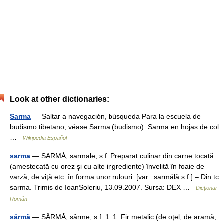
Look at other dictionaries:
Sarma
— Saltar a navegación, búsqueda Para la escuela de
budismo tibetano, véase Sarma (budismo). Sarma en hojas de col
…
Wikipedia Español
sarma
— SARMÁ, sarmale, s.f. Preparat culinar din carne tocată
(amestecată cu orez şi cu alte ingrediente) învelită în foaie de
varză, de viţă etc. în forma unor rulouri. [var.: sarmálă s.f.] – Din tc.
sarma. Trimis de IoanSoleriu, 13.09.2007. Sursa: DEX …
Dicționar
Român
sârmă
— SÂRMĂ, sârme, s.f. 1. 1. Fir metalic (de oţel, de aramă,