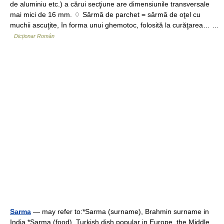
de aluminiu etc.) a cărui secţiune are dimensiunile transversale
mai mici de 16 mm. ♢ Sârmă de parchet = sârmă de oţel cu
muchii ascuţite, în forma unui ghemotoc, folosită la curăţarea… …
Dicționar Român
Sarma
— may refer to:*Sarma (surname), Brahmin surname in
India *Sarma (food), Turkish dish popular in Europe, the Middle