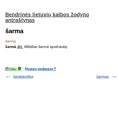
Bendrinės lietuvių kalbos žodyno
antraštynas
šarma
šarma
šarmà
dkt.
Mẽdžiai šarmà apsitráukę.
.
Игры ⚽
Нужен реферат?
šarlataniška
šarmas